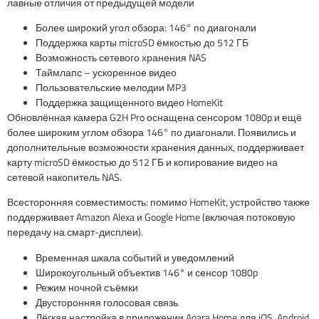
лавные отличия от предыдущей модели
Более широкий угол обзора: 146° по диагонали
Поддержка карты microSD ёмкостью до 512 ГБ
Возможность сетевого хранения NAS
Таймлапс – ускоренное видео
Пользовательские мелодии MP3
Поддержка защищенного видео HomeKit
Обновлённая камера G2H Pro оснащена сенсором 1080p и ещё
более широким углом обзора 146° по диагонали. Появились и
дополнительные возможности хранения данных, поддерживает
карту microSD ёмкостью до 512 ГБ и копирование видео на
сетевой накопитель NAS.
Всесторонняя совместимость: помимо HomeKit, устройство также
поддерживает Amazon Alexa и Google Home (включая потоковую
передачу на смарт-дисплеи).
Временная шкала событий и уведомлений
Широкоугольный объектив 146° и сенсор 1080p
Режим ночной съёмки
Двусторонняя голосовая связь
Лёгкая настройка в приложении Aqara Home для iOS, Android.