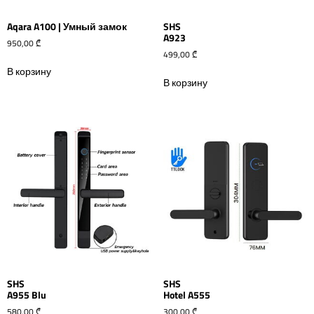
Aqara A100 | Умный замок
SHS
A923
950,00
₾
499,00
₾
В корзину
В корзину
SHS
SHS
A955 Blu
Hotel A555
580,00
₾
300,00
₾