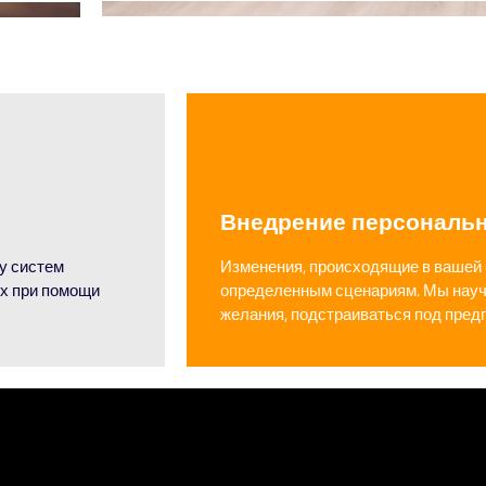
Внедрение персональ
у систем
Изменения, происходящие в вашей 
ях при помощи
определенным сценариям. Мы науч
желания, подстраиваться под пред