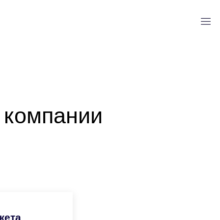
 компании
жета