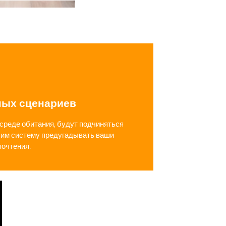
ных сценариев
среде обитания, будут подчиняться
им систему предугадывать ваши
почтения.