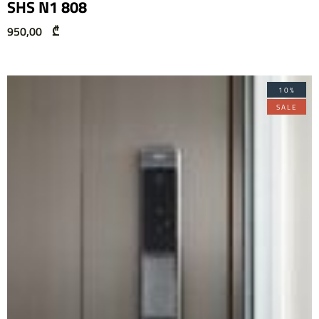
SHS N1 808
950,00
₾
10%
SALE