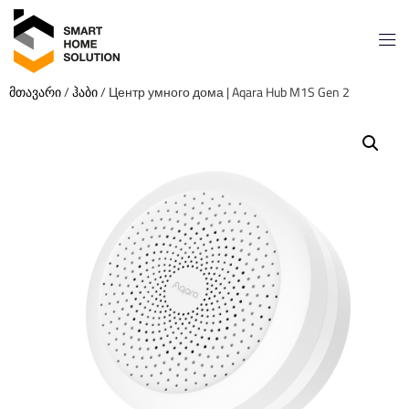
მთავარი
/
ჰაბი
/ Центр умного дома | Aqara Hub M1S Gen 2